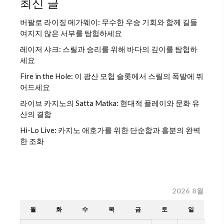
최신 글
버팔로 라이징 메가웨이: 무수한 우승 기회와 함께 길들
여지지 않은 서부를 탐험하세요
레이저 샤크: 스릴과 승리를 위해 바다의 깊이를 탐험하
세요
Fire in the Hole: 이 광산 모험 슬롯에서 스릴의 폭발에 뛰
어드세요
라이브 카지노의 Satta Matka: 현대적 플레이와 문화 유
산의 결합
Hi-Lo Live: 카지노 애호가를 위한 단순함과 흥분의 완벽
한 조화
2026 8월
월
화
수
목
금
토
일