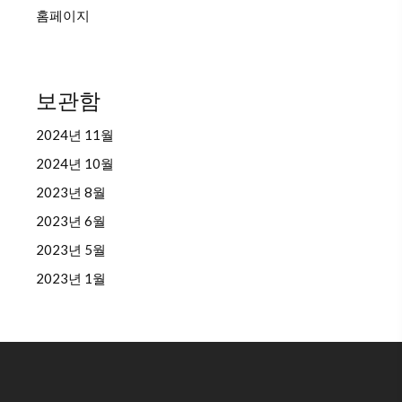
홈페이지
보관함
2024년 11월
2024년 10월
2023년 8월
2023년 6월
2023년 5월
2023년 1월