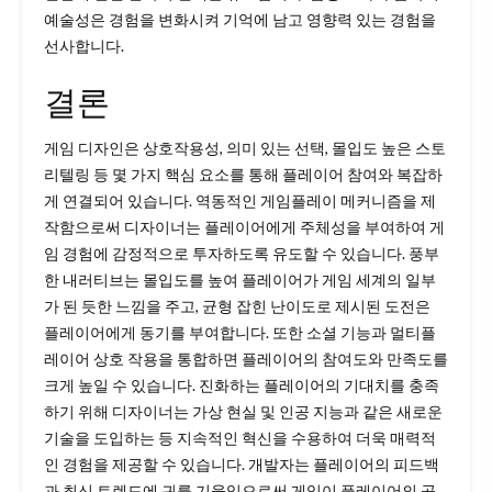
예술성은 경험을 변화시켜 기억에 남고 영향력 있는 경험을
선사합니다.
결론
게임 디자인은 상호작용성, 의미 있는 선택, 몰입도 높은 스토
리텔링 등 몇 가지 핵심 요소를 통해 플레이어 참여와 복잡하
게 연결되어 있습니다. 역동적인 게임플레이 메커니즘을 제
작함으로써 디자이너는 플레이어에게 주체성을 부여하여 게
임 경험에 감정적으로 투자하도록 유도할 수 있습니다. 풍부
한 내러티브는 몰입도를 높여 플레이어가 게임 세계의 일부
가 된 듯한 느낌을 주고, 균형 잡힌 난이도로 제시된 도전은
플레이어에게 동기를 부여합니다. 또한 소셜 기능과 멀티플
레이어 상호 작용을 통합하면 플레이어의 참여도와 만족도를
크게 높일 수 있습니다. 진화하는 플레이어의 기대치를 충족
하기 위해 디자이너는 가상 현실 및 인공 지능과 같은 새로운
기술을 도입하는 등 지속적인 혁신을 수용하여 더욱 매력적
인 경험을 제공할 수 있습니다. 개발자는 플레이어의 피드백
과 최신 트렌드에 귀를 기울임으로써 게임이 플레이어의 공