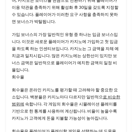
어, 카지노는 보너스를 현금으로 전환하기 위해 플레이어가
이용 약관을 충족하기 위해 활성화 후 30일을 갖도록 지정할
수 있습니다. 플레이어가 이러한 요구 사항을 충족하지 못하
면 보너스가 박탈됩니다.
가입 보너스의 가장 일반적인 유형 중 하나는 입금 보너스입
니다. 이것은 새로운 플레이어가 카지노에 가입하고 첫 입금
을 하도록 하는 인센티브입니다. 카지노는 그 금액을 자체 예
치금과 일치시킵니다. 많은 카지노에는 상한선이 있지만 보
너스 금액은 일반적으로 플레이어가 예치한 금액의 일정 비
율입니다.
회수율
회수율은 온라인 카지노를 평가할 때 고려해야 할 중요한 요
소입니다. 백분율은 카지노마다 다르지만 일반적으
로 비슷한
범위에
속합니다. 각 게임의 회수율은 시뮬레이션 플레이를
기반으로 한 통계를 사용하여 계산됩니다. 비율이 높을수록
카지노가 고객에게 돈을 지불할 가능성이 높아집니다.
회수율은 플레이어가 플레이할 게임을 선택하는 데 도움을