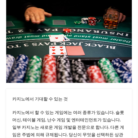
카지노에서 기대할 수 있는 것
카지노에서 할 수 있는 게임에는 여러 종류가 있습니다. 슬롯
머신, 테이블 게임, 난수 게임 및 엔터테인먼트가 있습니다.
일부 카지노는 새로운 게임 개발을 전문으로 합니다. 다른 게
임은 주법에 의해 규제됩니다. 당신이 무엇을 선택하든 상관