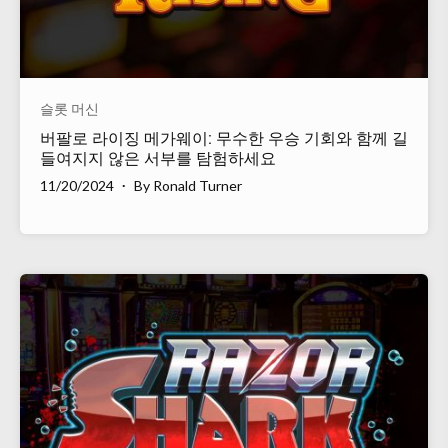
슬롯 머신
버팔로 라이징 메가웨이: 무수한 우승 기회와 함께 길
들여지지 않은 서부를 탐험하세요
11/20/2024
By
Ronald Turner