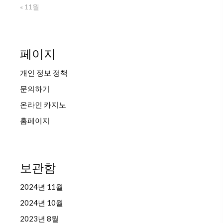
« 11월
페이지
개인 정보 정책
문의하기
온라인 카지노
홈페이지
보관함
2024년 11월
2024년 10월
2023년 8월